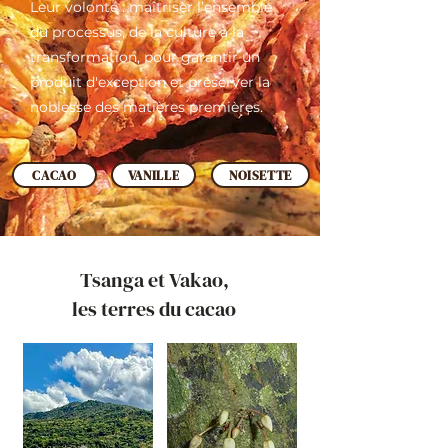
Leur volonté : maîtriser l’ensemble
du processus, de la culture à la
transformation, pour garantir un
produit d'exception et préserver la
noblesse des matières premières.
CACAO
VANILLE
NOISETTE
Tsanga et Vakao,
les terres du cacao