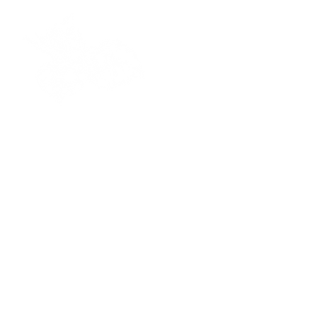
Origines et variétés de nos
noisetiers
Les vergers accueillent plusieurs
variétés rigoureusement
sélectionnées pour leur qualité
gustative et leur complémentarité
aromatique :
Merveille de Bollwiller
: grosses
noisettes à la chair blanche et
ferme, subtilement sucrées et
parfumées. Origine : Alsace ou
Allemagne
Fertile de Coutard
: noisettes