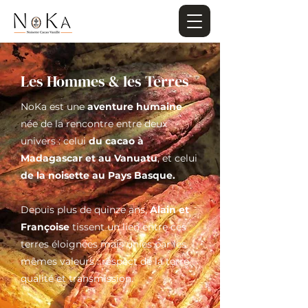
Les Hommes & les Terres
NoKa est une
aventure humaine
née de la rencontre entre deux
univers : celui
du cacao à
Madagascar et au Vanuatu
, et celui
de la noisette au Pays Basque.
Depuis plus de quinze ans,
Alain et
Françoise
tissent un lien entre ces
terres éloignées mais unies par les
mêmes valeurs : respect de la terre,
qualité et transmission.